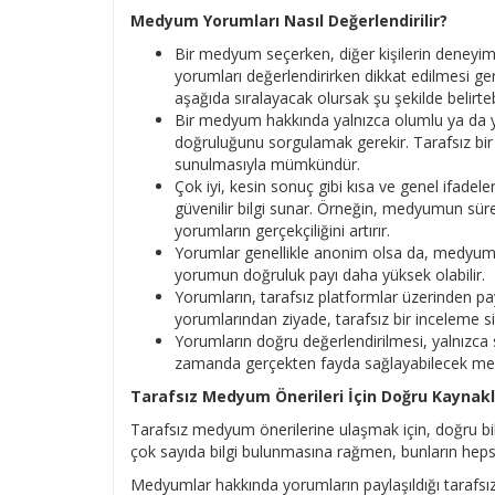
Medyum Yorumları Nasıl Değerlendirilir?
Bir medyum seçerken, diğer kişilerin deneyiml
yorumları değerlendirirken dikkat edilmesi g
aşağıda sıralayacak olursak şu şekilde belirtebi
Bir medyum hakkında yalnızca olumlu ya da 
doğruluğunu sorgulamak gerekir. Tarafsız bir
sunulmasıyla mümkündür.
Çok iyi, kesin sonuç gibi kısa ve genel ifadel
güvenilir bilgi sunar. Örneğin, medyumun süreci
yorumların gerçekçiliğini artırır.
Yorumlar genellikle anonim olsa da, medyumun
yorumun doğruluk payı daha yüksek olabilir.
Yorumların, tarafsız platformlar üzerinden pa
yorumlarından ziyade, tarafsız bir inceleme si
Yorumların doğru değerlendirilmesi, yalnızc
zamanda gerçekten fayda sağlayabilecek medy
Tarafsız Medyum Önerileri İçin Doğru Kaynakl
Tarafsız medyum önerilerine ulaşmak için, doğru bil
çok sayıda bilgi bulunmasına rağmen, bunların hepsi 
Medyumlar hakkında yorumların paylaşıldığı tarafsı