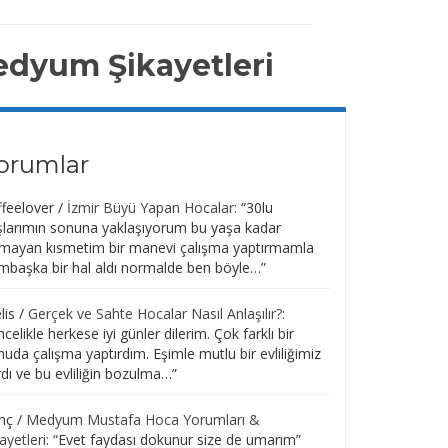
edyum Şikayetleri
orumlar
ffeelover
/
İzmir Büyü Yapan Hocalar
: “
30lu
şlarımın sonuna yaklaşıyorum bu yaşa kadar
kmayan kısmetim bir manevi çalışma yaptırmamla
mbaşka bir hal aldı normalde ben böyle…
”
lis
/
Gerçek ve Sahte Hocalar Nasıl Anlaşılır?
:
celikle herkese iyi günler dilerim. Çok farklı bir
uda çalışma yaptırdım. Eşimle mutlu bir evliliğimiz
dı ve bu evliliğin bozulma…
”
nç
/
Medyum Mustafa Hoca Yorumları &
ayetleri
: “
Evet faydası dokunur size de umarım
”