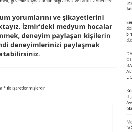
ek, güvenilir kaynaklardan bilgi almak ve tarafsız önerilere
ac
Ad
um yorumlarını ve şikayetlerini
Se
aktayız. İzmir’deki medyum hocalar
dol
inmek, deneyim paylaşan kişilerin
bir
dü
di deneyimlerinizi paylaşmak
atabilirsiniz.
DA
OL
BA
AL
DO
ar
*
ile işaretlenmişlerdir
Kü
dı
Ay
ok
Me
“
A