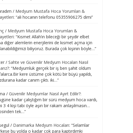
radım
/
Medyum Mustafa Hoca Yorumları &
ayetleri
: “
ali hocanın telefonu 05355906275 dimi
”
nç
/
Medyum Mustafa Hoca Yorumları &
ayetleri
: “
Kısmet Allah’ın bileceği bir şeydir elbet
 diğer alemlerin enerjilerini de kısmet açma için
lanabildiğimizi biliyoruz. Burada çok kişinin böyle…
”
ter
/
Sahte ve Güvenilir Medyum Hocaları Nasıl
arız?
: “
Medyumluk gerçek bir iş ben şahit oldum
alarca.Bir kere üstüme çok kötü bir büyü yapıldı,
durana kadar canım çıktı. iki…
”
ma
/
Güvenilir Medyumlar Nasıl Ayırt Edilir?
:
güne kadar çalıştığım bir sürü medyum hoca vardı,
i 3 4 kişi tabi öyle aşırı bir rakam anlaşılmasın…
psinden tek…
”
segul
/
Danimarka Medyum Hocaları
: “
Selamlar
rkese bu yolda o kadar cok para kaptırdımki