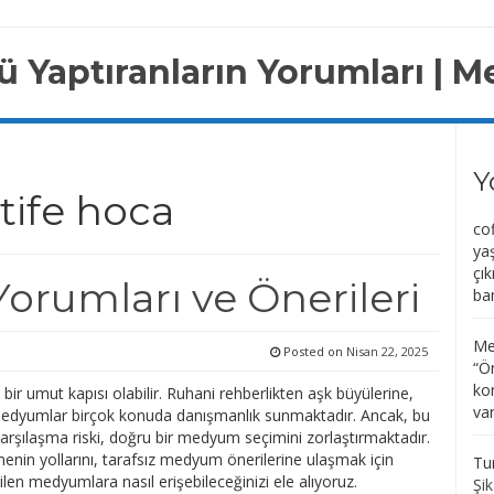
 Yaptıranların Yorumları | M
Y
ife hoca
co
ya
çı
orumları ve Önerileri
ba
Me
Posted on
Nisan 22, 2025
“
Ön
kon
r umut kapısı olabilir. Ruhani rehberlikten aşk büyülerine,
var
medyumlar birçok konuda danışmanlık sunmaktadır. Ancak, bu
karşılaşma riski, doğru bir medyum seçimini zorlaştırmaktadır.
nin yollarını, tarafsız medyum önerilerine ulaşmak için
Tu
ilen medyumlara nasıl erişebileceğinizi ele alıyoruz.
Şik