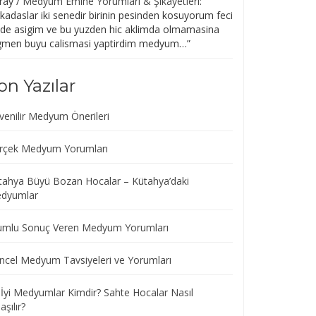
ray
/
Medyum Emine Yorumları & Şikayetleri
:
kadaslar iki senedir birinin pesinden kosuyorum feci
lde asigim ve bu yuzden hic aklimda olmamasina
gmen buyu calismasi yaptirdim medyum…
”
on Yazılar
venilir Medyum Önerileri
rçek Medyum Yorumları
tahya Büyü Bozan Hocalar – Kütahya’daki
dyumlar
umlu Sonuç Veren Medyum Yorumları
ncel Medyum Tavsiyeleri ve Yorumları
 İyi Medyumlar Kimdir? Sahte Hocalar Nasıl
aşılır?