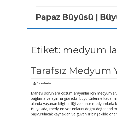
Skip
to
content
Papaz Büyüsü | Büyü
Etiket:
medyum lat
Tarafsız Medyum Y
By
admin
Manevi sorunlara çözüm arayanlar için medyumlar, bi
bağlama ve ayırma gibi etkili
büyü
türlerine kadar 
alanda yaşanan bilgi kirliliği ve sahte medyumlarla 
Bu yazıda, medyum yorumlarını doğru değerlendirme
başvurulacak kaynakları ve güvenilir bir şekilde öner