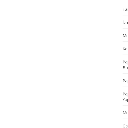
Ta
İz
Me
Ke
Pa
Bo
Pa
Pa
Yap
Mu
Ga