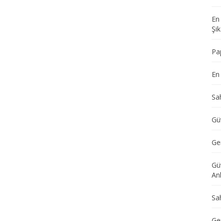
En
Şik
Pa
En 
Sa
Güv
Ge
Gü
Anl
Sa
Ger