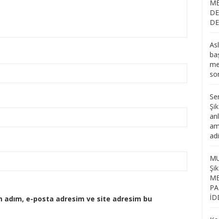
ME
DE
DE
As
ba
me
so
Se
Şik
an
am
ad
M
Şik
ME
PA
İD
n adım, e-posta adresim ve site adresim bu