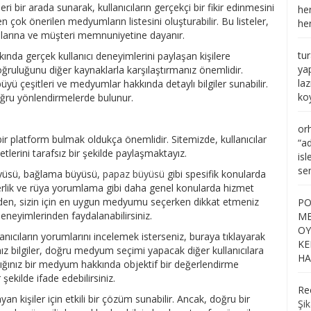
bir arada sunarak, kullanıcıların gerçekçi bir fikir edinmesini
he
en çok önerilen medyumların listesini oluşturabilir. Bu listeler,
her
nlarına ve müşteri memnuniyetine dayanır.
tu
nda gerçek kullanıcı deneyimlerini paylaşan kişilere
ya
doğruluğunu diğer kaynaklarla karşılaştırmanız önemlidir.
la
ü çeşitleri ve medyumlar hakkında detaylı bilgiler sunabilir.
ko
 doğru yönlendirmelerde bulunur.
or
ir platform bulmak oldukça önemlidir. Sitemizde, kullanıcılar
“
ad
lerini tarafsız bir şekilde paylaşmaktayız.
is
se
büyüsü, bağlama büyüsü,
papaz büyüsü
gibi spesifik konularda
lik ve rüya yorumlama gibi daha genel konularda hizmet
den, sizin için en uygun medyumu seçerken dikkat etmeniz
PO
deneyimlerinden faydalanabilirsiniz.
ME
OY
ıcıların yorumlarını incelemek isterseniz, buraya tıklayarak
KE
ınız bilgiler, doğru medyum seçimi yapacak diğer kullanıcılara
HA
dığınız bir medyum hakkında objektif bir değerlendirme
 şekilde ifade edebilirsiniz.
Re
kişiler için etkili bir çözüm sunabilir. Ancak, doğru bir
Şik