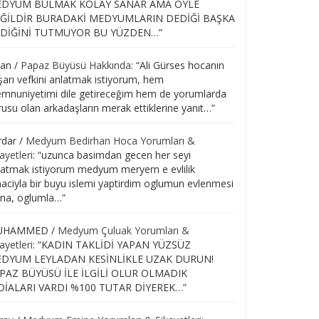
DYUM BULMAK KOLAY SANAR AMA ÖYLE
ĞİLDİR BURADAKİ MEDYUMLARIN DEDİĞİ BAŞKA
DİĞİNİ TUTMUYOR BU YÜZDEN…
”
lan
/
Papaz Büyüsü Hakkında
: “
Ali Gürses hocanın
şarı vefkini anlatmak istiyorum, hem
mnuniyetimi dile getireceğim hem de yorumlarda
rusu olan arkadaşların merak ettiklerine yanıt…
”
rdar
/
Medyum Bedirhan Hoca Yorumları &
ayetleri
: “
uzunca basimdan gecen her seyi
latmak istiyorum medyum meryem e evlilik
aciyla bir buyu islemi yaptirdim oglumun evlenmesi
ina, oglumla…
”
UHAMMED
/
Medyum Çuluak Yorumları &
ayetleri
: “
KADIN TAKLİDİ YAPAN YÜZSÜZ
DYUM LEYLADAN KESİNLİKLE UZAK DURUN!
PAZ BÜYÜSÜ İLE İLGİLİ OLUR OLMADIK
DİALARI VARDI %100 TUTAR DİYEREK…
”