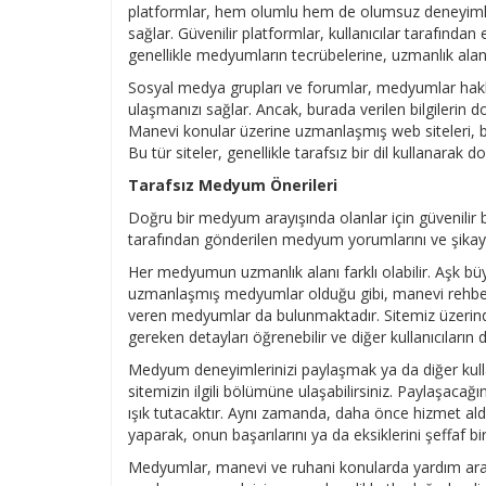
platformlar, hem olumlu hem de olumsuz deneyimleri 
sağlar. Güvenilir platformlar, kullanıcılar tarafından 
genellikle medyumların tecrübelerine, uzmanlık ala
Sosyal medya grupları ve forumlar, medyumlar hakkı
ulaşmanızı sağlar. Ancak, burada verilen bilgilerin 
Manevi konular üzerine uzmanlaşmış web siteleri, büy
Bu tür siteler, genellikle tarafsız bir dil kullanarak
Tarafsız Medyum Önerileri
Doğru bir medyum arayışında olanlar için güvenilir b
tarafından gönderilen medyum yorumlarını ve şikayet
Her medyumun uzmanlık alanı farklı olabilir. Aşk 
uzmanlaşmış medyumlar olduğu gibi, manevi rehber
veren medyumlar da bulunmaktadır. Sitemiz üzerin
gereken detayları öğrenebilir ve diğer kullanıcıların 
Medyum deneyimlerinizi paylaşmak ya da diğer kullan
sitemizin ilgili bölümüne ulaşabilirsiniz. Paylaşacağ
ışık tutacaktır. Aynı zamanda, daha önce hizmet al
yaparak, onun başarılarını ya da eksiklerini şeffaf bir
Medyumlar, manevi ve ruhani konularda yardım arayan 