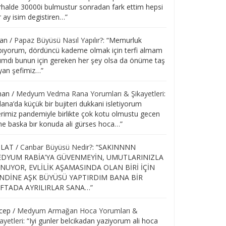
rhalde 30000i bulmustur sonradan fark ettim hepsi
 ay isim degistiren…
”
ran
/
Papaz Büyüsü Nasıl Yapılır?
: “
Memurluk
pıyorum, dördüncü kademe olmak için terfi almam
zımdı bunun için gereken her şey olsa da önüme taş
yan şefimiz…
”
han
/
Medyum Vedma Rana Yorumları & Şikayetleri
:
ana’da küçük bir bujiteri dukkani isletiyorum
lerimiz pandemiyle birlikte çok kotu olmustu gecen
ne baska bır konuda ali gürses hoca…
”
LAT
/
Canbar Büyüsü Nedir?
: “
SAKINNNN
DYUM RABİA’YA GÜVENMEYİN, UMUTLARINIZLA
NUYOR, EVLİLİK AŞAMASINDA OLAN BİRİ İÇİN
NDİNE AŞK BÜYÜSÜ YAPTIRDIM BANA BİR
FTADA AYRILIRLAR SANA…
”
cep
/
Medyum Armağan Hoca Yorumları &
ayetleri
: “
Iyi gunler belcikadan yaziyorum ali hoca