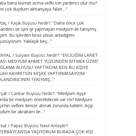
aba bana kismet acma vefki icin yardimci olur mu?
ini cok duydum almanyaya falan…
”
rtaç
/
Kaşık Büyüsü Nedir?
: “
Daha önce çok
andırıcı ve işini iyi yapmayan medyum ile tanışmış
iyim. Bu işlerden biraz olsun anladığımı
şünüyorum. Yaklaşık beş…
”
NYAL
/
Süryani Büyüsü Nedir?
: “
EVLİLİĞİM LANET
ASI MEDYUM AHMET YÜZÜNDEN BİTMEK ÜZRE!
ĞLAMA BUYUSU YAPTIRDIM BEN BU KİŞİYE
LAH KAHRETSİN KEŞKE YAPTIRMASAYDIM
LANDIRICININ TEKİYMİŞ…
”
rşat
/
Canbar Büyüsü Nedir?
: “
Medyum Ayşe
şında bir medyum önerebilecek var mı? Medyum
şe’nin vefkini denize atmak zorunda kaldım. Açıp
udum bir akrabam ile…
”
sut
/
Papaz Büyüsü Nasıl Anlaşılır?
:
ZERBAYCAN’DA YAŞIYORUM BURADA ÇOK KİŞİ