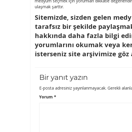
medyum seçmek için yorumları dikkatle değerlendirm
ulaşmak şarttır.
Sitemizde, sizden gelen medy
tarafsız bir şekilde paylaşm
hakkında daha fazla bilgi ed
yorumlarını okumak veya ken
isterseniz site arşivimize göz 
Bir yanıt yazın
E-posta adresiniz yayınlanmayacak.
Gerekli alanl
Yorum
*