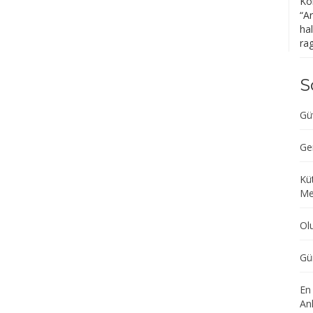
Ko
“
Ar
ha
ra
S
Gü
Ge
Kü
Me
Ol
Gü
En
Anl