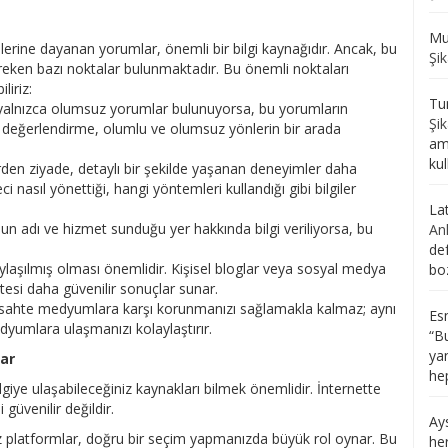
Mu
erine dayanan yorumlar, önemli bir bilgi kaynağıdır. Ancak, bu
Şik
ereken bazı noktalar bulunmaktadır. Bu önemli noktaları
liriz:
Tu
yalnızca olumsuz yorumlar bulunuyorsa, bu yorumların
Şik
 değerlendirme, olumlu ve olumsuz yönlerin bir arada
ama
kul
erden ziyade, detaylı bir şekilde yaşanan deneyimler daha
 nasıl yönettiği, hangi yöntemleri kullandığı gibi bilgiler
La
 adı ve hizmet sunduğu yer hakkında bilgi veriliyorsa, bu
Anl
def
ylaşılmış olması önemlidir. Kişisel bloglar veya sosyal medya
boz
tesi daha güvenilir sonuçlar sunar.
a sahte medyumlara karşı korunmanızı sağlamakla kalmaz; aynı
Es
umlara ulaşmanızı kolaylaştırır.
“
Bu
yan
ar
he
giye ulaşabileceğiniz kaynakları bilmek önemlidir. İnternette
güvenilir değildir.
Ay
z platformlar, doğru bir seçim yapmanızda büyük rol oynar. Bu
he